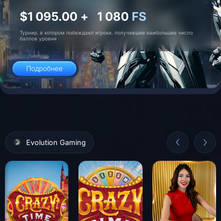
$1 095.00 +
1 080
FS
Турнир, в котором побеждают игроки, получившие наибольшее число
баллов уровня
Подробнее
Evolution Gaming