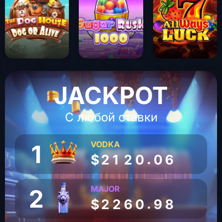
JACKPOT
С любой ставки
5
VODKA
1
.
$
2
1
2
0
0
6
MAJOR
2
.
$
2
2
6
0
9
8
2