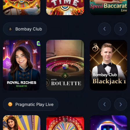
Bombay Club
Pragmatic Play Live