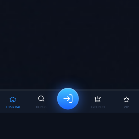
ГЛАВНАЯ
ПОИСК
ТУРНИРЫ
VIP